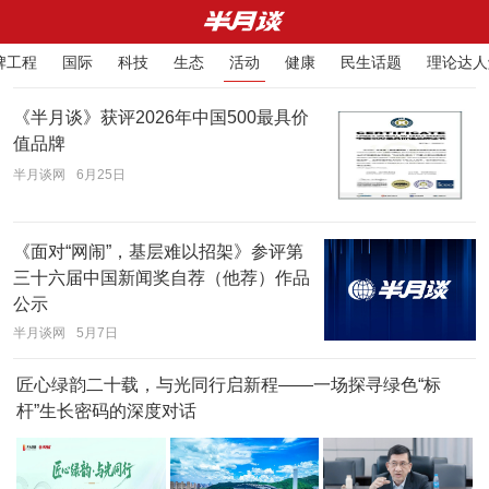
牌工程
国际
科技
生态
活动
健康
民生话题
理论达人
2
/
0
正在请求新数据
《半月谈》获评2026年中国500最具价
值品牌
半月谈网
6月25日
《面对“网闹”，基层难以招架》参评第
三十六届中国新闻奖自荐（他荐）作品
公示
半月谈网
5月7日
匠心绿韵二十载，与光同行启新程——一场探寻绿色“标
杆”生长密码的深度对话