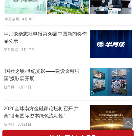
半月谈网
4月30日
半月谈杂志社申报第36届中国新闻奖作
品公示
半月谈网
4月17日
“国社之镜·世纪光影——建设金融强
国”摄影展开展
新华网
3月25日
2026全球南方金融家论坛将召开 共
商“引领国际资本绿色流动性”
新华社
3月21日