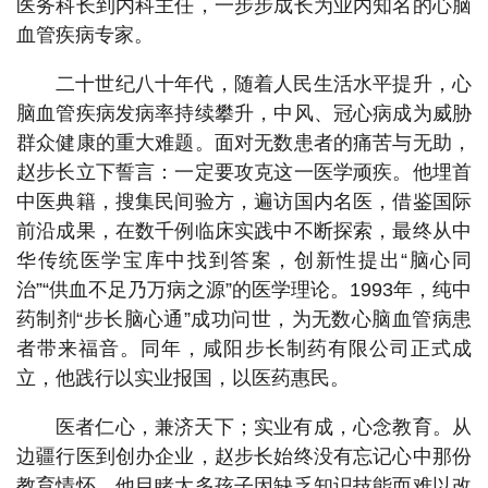
医务科长到内科主任，一步步成长为业内知名的心脑
血管疾病专家。
二十世纪八十年代，随着人民生活水平提升，心
脑血管疾病发病率持续攀升，中风、冠心病成为威胁
群众健康的重大难题。面对无数患者的痛苦与无助，
赵步长立下誓言：一定要攻克这一医学顽疾。他埋首
中医典籍，搜集民间验方，遍访国内名医，借鉴国际
前沿成果，在数千例临床实践中不断探索，最终从中
华传统医学宝库中找到答案，创新性提出“脑心同
治”“供血不足乃万病之源”的医学理论。1993年，纯中
药制剂“步长脑心通”成功问世，为无数心脑血管病患
者带来福音。同年，咸阳步长制药有限公司正式成
立，他践行以实业报国，以医药惠民。
医者仁心，兼济天下；实业有成，心念教育。从
边疆行医到创办企业，赵步长始终没有忘记心中那份
教育情怀。他目睹太多孩子因缺乏知识技能而难以改