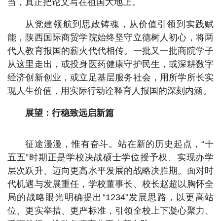
当，真正把论文写在祖国大地上。
从党建领航到思政铸魂，从价值引领到实践赋
能，陕西国际商贸学院始终坚守立德树人初心，将两
代人教育报国的薪火代代相传。一批又一批商院学子
从这里走出，或投身医药健康守护民生，或深耕数字
经济创新创业，或立足基层服务社会，用所学所长实
现人生价值，用实际行动诠释育人报国的深刻内涵。
展望：行稳致远启新篇
征途漫漫，惟有奋斗。站在新的历史起点，“十
五五”时期正是学校决战硕士学位授予权、实现办学
层次跃升、迈向更高水平发展的战略决胜期。面对时
代机遇与发展重任，学校董事长、校长赵超以胸怀全
局的战略眼光明确提出“1234”发展思路，以更高站
位、更实举措、更严标准，引领全校上下凝心聚力、