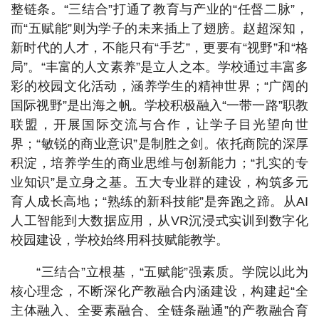
整链条。“三结合”打通了教育与产业的“任督二脉”，
而“五赋能”则为学子的未来插上了翅膀。赵超深知，
新时代的人才，不能只有“手艺”，更要有“视野”和“格
局”。“丰富的人文素养”是立人之本。学校通过丰富多
彩的校园文化活动，涵养学生的精神世界；“广阔的
国际视野”是出海之帆。学校积极融入“一带一路”职教
联盟，开展国际交流与合作，让学子目光望向世
界；“敏锐的商业意识”是制胜之剑。依托商院的深厚
积淀，培养学生的商业思维与创新能力；“扎实的专
业知识”是立身之基。五大专业群的建设，构筑多元
育人成长高地；“熟练的新科技能”是奔跑之蹄。从AI
人工智能到大数据应用，从VR沉浸式实训到数字化
校园建设，学校始终用科技赋能教学。
“三结合”立根基，“五赋能”强素质。学院以此为
核心理念，不断深化产教融合内涵建设，构建起“全
主体融入、全要素融合、全链条融通”的产教融合育