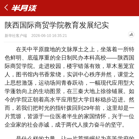
陕西国际商贸学院教育发展纪实
新华社客户端
2026-06-10 16:35:21
在关中平原腹地的文脉厚土之上，坐落着一所特
色鲜明、底蕴厚重的全日制民办本科高校——陕西国
际商贸学院。走进校园，楼宇错落有致，草木葱茏宜
人，图书馆内书香萦绕，实训中心秩序井然，课堂之
上思想激荡，运动场间青春跃动，一幅现代应用型大
学蓬勃向上的生动图景，在三秦大地上徐徐铺展。如
今的学院正朝着高水平应用型大学目标稳步迈进。然
而，若我们把时光的指针拨回到29年前，这里却是一
片荒塬，皆源于一位医者半生的家国情怀，兴于一位
企业家的社会赤诚，成于两代人接力奋斗的坚守。
是什么样的力量，让一片荒塬崛起为高等学府的