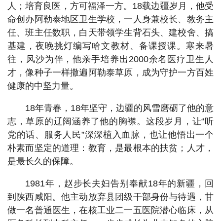
人；培育良医，方可福泽一方。18载边疆岁月，他受
命创办阿勒泰地区卫生学校，一人身兼校长、教务主
任、班主任数职，白天带领学生背石头、建校舍、搞
基建，夜晚挑灯编写哈文教材、备课授课。寒来暑
往，风沙为伴，他亲手培养出2000余名医疗卫生人
才，像种子一样撒遍阿勒泰草原，成为守护一方百姓
健康的中坚力量。
18年青春，18年坚守，边疆的风雪磨砺了他的意
志，草原的辽阔涵养了他的胸襟。这段岁月，让“听
党的话、服务人民”深深植入血脉，也让他悟出一个
朴素而坚定的道理：教育，是最根本的扶贫；人才，
是最长久的保障。
1981年，赵步长夫妇告别奉献18年的新疆，回
到陕西咸阳。他主动放弃县团级干部身份与待遇，甘
做一名普通医生，在核工业二一五医院潜心临床，从