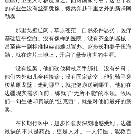
层医疗卫生人才极度匮乏。面对国家号召，这位年轻
的毕业生没有丝毫犹豫，毅然奔赴千里之外的新疆阿
勒泰。
那里戈壁辽阔，草原苍茫，自然条件恶劣，医疗
基础近乎空白。没有像样的医院，没有齐全的器械，
甚至连一副标准担架都难以置办。赵步长和妻子伍海
勤，就在这片土地上，开启了悬壶济世的生涯。
没有担架，他们砍伐树枝亲手绑扎；没有分科，
他们内外妇儿全科接诊；没有固定诊室，他们骑马穿
梭草原戈壁，走到哪里，就把健康送到哪里。他们在
边疆现实需求面前，练就了“无所不能”的本领。牧民
们一句生硬却真诚的“亚克西”，就是对他们最好的褒
奖。
在长期行医中，赵步长愈发深刻地感受到，边疆
最缺的不只是药品，更是人才。一人行医，能救百